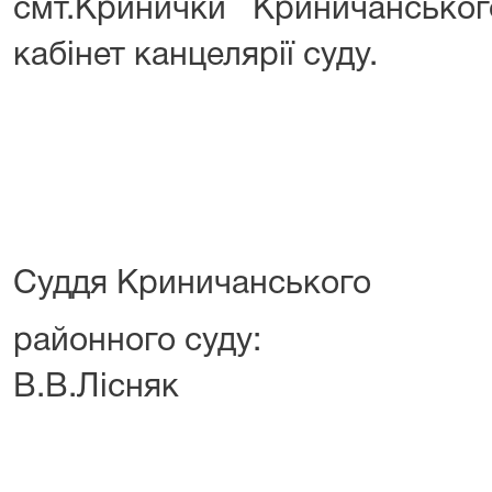
смт.Кринички Криничанськ
кабінет канцелярії суду.
Суддя Криничанського
районног
В.В.Лісняк