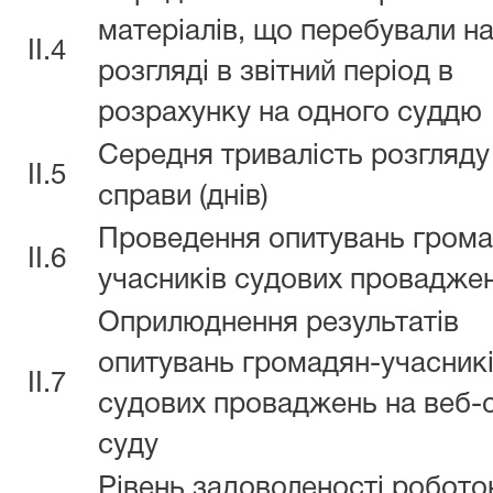
матеріалів, що перебували н
II.4
розгляді в звітний період в
розрахунку на одного суддю
Середня тривалість розгляду
II.5
справи (днів)
Проведення опитувань грома
II.6
учасників судових провадже
Оприлюднення результатів
опитувань громадян-учасник
II.7
судових проваджень на веб-с
суду
Рівень задоволеності робото