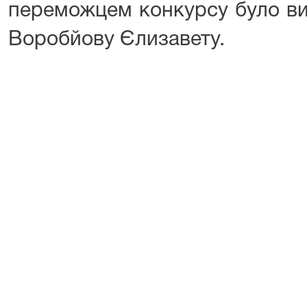
переможцем конкурсу було ви
Воробйову Єлизавету.