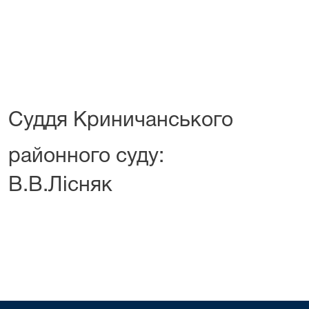
Суддя Криничанського
районног
В.В.Лісняк