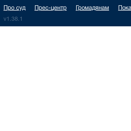
Про суд
Прес-центр
Громадянам
Пока
v1.38.1