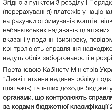
Згідно з пунктом 3 розділу I Поряд
(перерахування) платежів у націона
на рахунки отримувачів коштів, від
небанківських надавачів платіжних 
вказані у поданні (висновку, повідо
контролюють справляння надходжен
ведуть облік заборгованості в розрі
Постановою Кабінету Міністрів Укра
"Деякі питання ведення обліку подат
платежів) та інших доходів бюджет
органами, що контролюють справл
за кодами бюджетної класифікації 