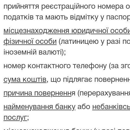
прийняття реєстраційного номера о
податків та мають відмітку у паспорт
місцезнаходження юридичної особ
фізичної особи
(латиницею у разі п
іноземній валюті);
номер контактного телефону (за зг
сума коштів
, що підлягає повернен
причина поверненн
я (перерахуванн
найменування банку
або
небанківс
послуг
;