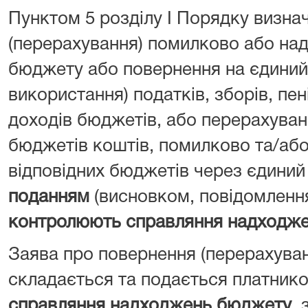
Пунктом 5 розділу I Порядку визна
(перерахування) помилково або над
бюджету або повернення на єдиний 
використання) податків, зборів, пен
доходів бюджетів, або перерахуван
бюджетів коштів, помилково та/або
відповідних бюджетів через єдиний
поданням
(висновком, повідомленн
контролюють справляння надходж
Заява про повернення (перерахува
складається та подається платник
справляння надходжень бюджету
, 