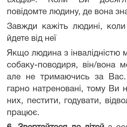
сходів
». Коли Ви досягли
повідомте людину, де вона зн
Завжди кажіть людині, коли
йдете від неї
Якщо людина з інвалідністю 
собаку-поводиря, він/вона 
але не тримаючись за Вас.
гарно натреновані, тому Ви 
них, пестити, годувати, відв
працює.