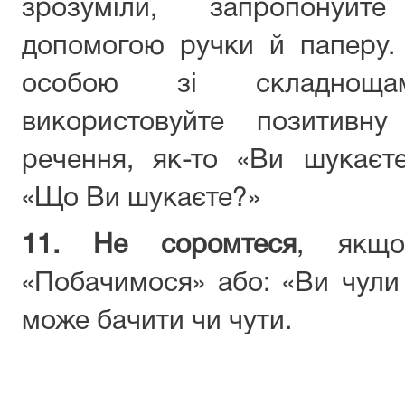
зрозуміли, запропонуйт
допомогою ручки й паперу.
особою зі складноща
використовуйте позитивн
речення, як-то «Ви шукаєт
«Що Ви шукаєте?»
11. Не соромтеся
, якщо
«Побачимося» або: «Ви чули 
може бачити чи чути.