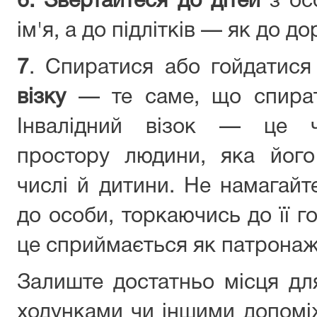
6.
Звертайтеся до дітей
з ос
ім'я, а до підлітків — як до д
7
. Спиратися або гойдатис
візку
— те саме, що спират
Інвалідний візок — це ч
простору людини, яка його
числі й дитини. Не намагайт
до особи, торкаючись до її г
це сприймається як патронаж
Залиште достатньо місця для
ходунками чи іншими допомі