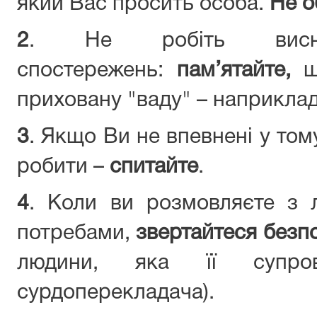
який Вас просить особа.
Не о
2
. Не робіть висн
спостережень:
пам’ятайте,
що
приховану "ваду" – наприклад,
3
. Якщо Ви не впевнені у том
робити –
спитайте
.
4
. Коли ви розмовляєте з
потребами,
звертайтеся безп
людини, яка її супро
сурдоперекладача).