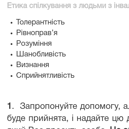
Етика спілкування з людьми з інва
Толерантність
Рівноправ’я
Розуміння
Шанобливість
Визнання
Сприйнятливість
1
. Запропонуйте допомогу, а
буде прийнята, і надайте цю 