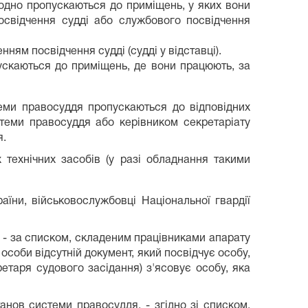
кодно пропускаються до приміщень, у яких вони
посвідчення судді або службового посвідчення
нням посвідчення судді (судді у відставці).
пускаються до приміщень, де вони працюють, за
стеми правосуддя пропускаються до відповідних
стеми правосуддя або керівником секретаріату
я.
 технічних засобів (у разі обладнання такими
аїни, військовослужбовці Національної гвардії
в - за списком, складеним працівниками апарату
 особи відсутній документ, який посвідчує особу,
етаря судового засідання) з'ясовує особу, яка
анов системи правосуддя, - згідно зі списком,