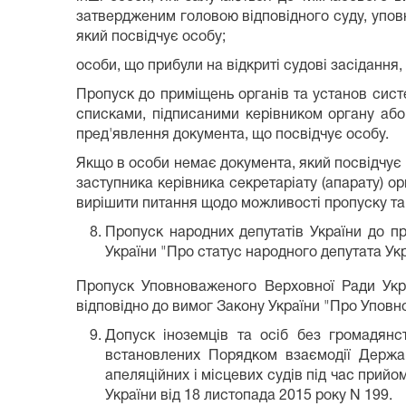
затвердженим головою відповідного суду, упов
який посвідчує особу;
особи, що прибули на відкриті судові засідання,
Пропуск до приміщень органів та установ систе
списками, підписаними керівником органу або
пред'явлення документа, що посвідчує особу.
Якщо в особи немає документа, який посвідчує 
заступника керівника секретаріату (апарату) о
вирішити питання щодо можливості пропуску та
Пропуск народних депутатів України до пр
України "Про статус народного депутата Укр
Пропуск Уповноваженого Верховної Ради Укра
відповідно до вимог Закону України "Про Уповн
Допуск іноземців та осіб без громадянс
встановлених Порядком взаємодії Державно
апеляційних і місцевих судів під час прийо
України від 18 листопада 2015 року N 199.