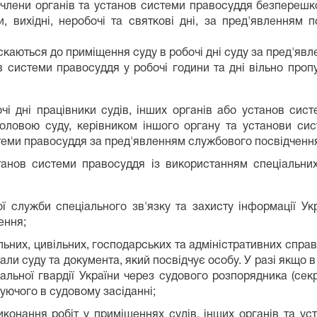
та члени органів та установ системи правосуддя безпереш
, вихідні, неробочі та святкові дні, за пред'явленням 
ускаються до приміщення суду в робочі дні суду за пред'явле
ов системи правосуддя у робочі години та дні вільно про
бочі дні працівники судів, інших органів або установ си
оловою суду, керівником іншого органу та установи си
стеми правосуддя за пред'явленням службового посвідченн
танов системи правосуддя із використанням спеціальних
 служби спеціального зв'язку та захисту інформації Укр
ення;
альних, цивільних, господарських та адміністративних спра
вали суду та документа, який посвідчує особу. У разі якщо в
льної гвардії України через судового розпорядника (секр
уючого в судовому засіданні;
иконання робіт у приміщеннях судів, інших органів та уст