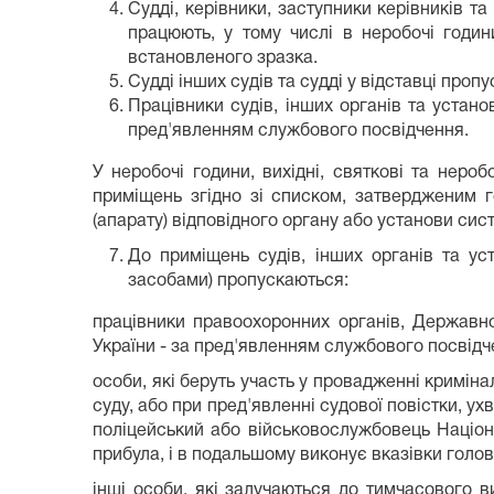
Судді, керівники, заступники керівників 
працюють, у тому числі в неробочі години
встановленого зразка.
Судді інших судів та судді у відставці проп
Працівники судів, інших органів та устан
пред'явленням службового посвідчення.
У неробочі години, вихідні, святкові та неро
приміщень згідно зі списком, затвердженим г
(апарату) відповідного органу або установи си
До приміщень судів, інших органів та ус
засобами) пропускаються:
працівники правоохоронних органів, Державної
України - за пред'явленням службового посвідч
особи, які беруть участь у провадженні кримін
суду, або при пред'явленні судової повістки, ух
поліцейський або військовослужбовець Націона
прибула, і в подальшому виконує вказівки голов
інші особи, які залучаються до тимчасового в