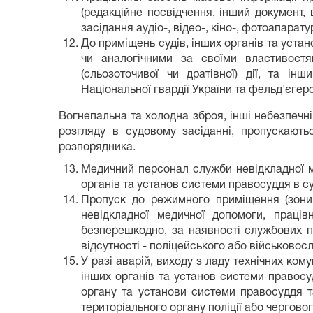
(редакційне посвідчення, інший документ,
засідання аудіо-, відео-, кіно-, фотоапар
До приміщень судів, інших органів та уста
чи аналогічними за своїми властивостя
(сльозоточивої чи дратівної) дії, та і
Національної гвардії України та фельд'єгер
Вогнепальна та холодна зброя, інші небезпечні
розгляду в судовому засіданні, пропускають
розпорядника.
Медичний персонал служби невідкладної ме
органів та установ системи правосуддя в су
Пропуск до режимного приміщення (зони,
невідкладної медичної допомоги, праців
безперешкодно, за наявності службових по
відсутності - поліцейського або військовос
У разі аварій, виходу з ладу технічних ком
інших органів та установ системи правосу
органу та установи системи правосуддя т
територіального органу поліції або черговог