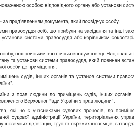
новаженою особою відповідного органу або установи сист
 - за пред'явленням документа, який посвідчує особу.
ми правосуддя осіб, що прибули на засідання та інші зах
 установи системи правосуддя або керівником секретаріат
особу, поліцейський або військовослужбовець Національної
ргану та установи системи правосуддя, який повинен встано
кої особи до приміщення.
иміщень судів, інших органів та установ системи правос
аїни".
їни з прав людини до приміщень судів, інших органів
оваженого Верховної Ради України з прав людини".
тва, які не є учасниками судових процесів, до приміщ
ї судової адміністрації України, територіальних управл
му іноземних делегацій, груп та окремих іноземців, затве