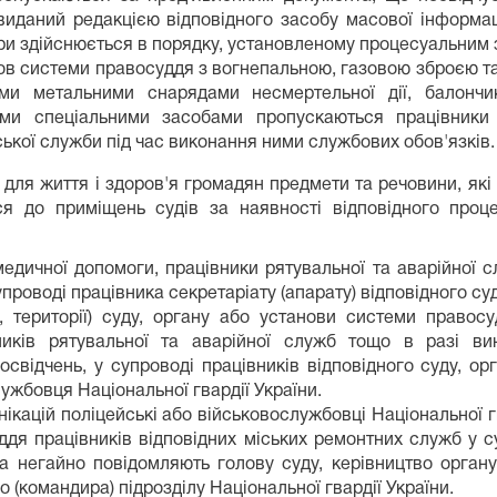
 виданий редакцією відповідного засобу масової інформац
атури здійснюється в порядку, установленому процесуальним
нов системи правосуддя з вогнепальною, газовою зброєю та
ми метальними снарядами несмертельної дії, балончи
ншими спеціальними засобами пропускаються працівники
ської служби під час виконання ними службових обов'язків.
 для життя і здоров'я громадян предмети та речовини, як
ся до приміщень судів за наявності відповідного проц
дичної допомоги, працівники рятувальної та аварійної с
проводі працівника секретаріату (апарату) відповідного су
 території) суду, органу або установи системи правос
ників рятувальної та аварійної служб тощо в разі вин
свідчень, у супроводі працівників відповідного суду, ор
лужбовця Національної гвардії України.
унікацій поліцейські або військовослужбовці Національної 
ддя працівників відповідних міських ремонтних служб у су
а негайно повідомляють голову суду, керівництво орган
о (командира) підрозділу Національної гвардії України.