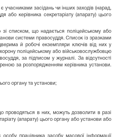
є учасниками засідань чи інших заходів (нарад,
дя або керівника секретаріату (апарату) цього
 зі списком, що надається поліцейському або
станови системи правосуддя. Список із зразками
верима й робочі екземпляри ключів від них у
охорону поліцейському або військовослужбовцю
восуддя, за підписом у журналі. За відсутності
вореною за розпорядженням керівника установи.
цього органу та установи;
о проводяться в них, можуть дозволити в разі
аріату (апарату) цього органу або установи або
 особу працівника засобу масової інформації