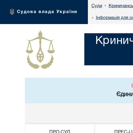
Криничансь
Суди
•
Судова влада України
Інформація для ос
•
Кринич
Єдини
ПРО СУД
ПРЕС-Ц