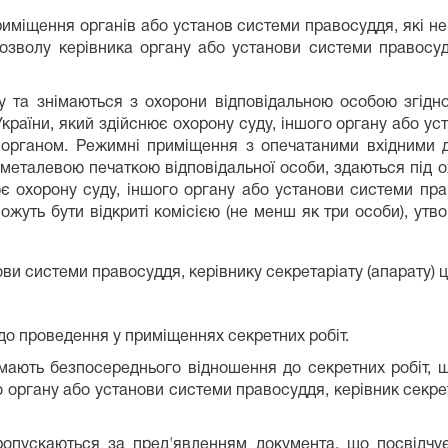
риміщення органів або установ системи правосуддя, які не 
дозволу керівника органу або установи системи правосуд
 та знімаються з охорони відповідальною особою згідно
країни, який здійснює охорону суду, іншого органу або у
 органом. Режимні приміщення з опечатаними вхідними д
металевою печаткою відповідальної особи, здаються під 
ює охорону суду, іншого органу або установи системи пра
ожуть бути відкриті комісією (не менш як три особи), ут
нови системи правосуддя, керівнику секретаріату (апарату) 
до проведення у приміщеннях секретних робіт.
мають безпосереднього відношення до секретних робіт, щ
о органу або установи системи правосуддя, керівник секрет
ропускаються за пред'явленням документа, що посвідчує