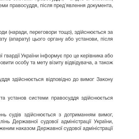
еми правосуддя, після пред'явлення документа,
оди (наради, переговори тощо), здійснюється за
у (апарату) цього органу або установи, після
 гвардії України інформує про це керівника або
вити особу та мету візиту відвідувача, а також
уддя здійснюється відповідно до вимог Закону
 та установ системи правосуддя здійснюється
ень судів здійснюється з дотриманням вимог,
інь Державної судової адміністрації України,
рдженим наказом Державної судової адміністрації