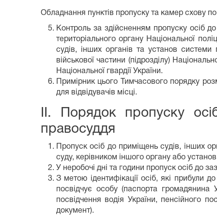
Обладнання пунктів пропуску та камер схову по
Контроль за здійсненням пропуску осіб до
територіального органу Національної поліці
судів, інших органів та установ системи 
військової частини (підрозділу) Націонал
Національної гвардії України.
Примірник цього Тимчасового порядку розм
для відвідувачів місці.
II. Порядок пропуску осі
правосуддя
Пропуск осіб до приміщень судів, інших ор
суду, керівником іншого органу або устано
У неробочі дні та години пропуск осіб до 
З метою ідентифікації осіб, які прибули д
посвідчує особу (паспорта громадянина У
посвідчення водія України, пенсійного по
документ).