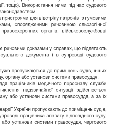
ії, тощо). Використання ними під час судового
 законодавством.
 пристроями для відстрілу патронів із гумовими
ками, спорядженими речовиною сльозогінної
 правоохоронних органів, військовослужбовці
і є речовими доказами у справах, що підлягають
есуального документа і в супроводі судового
лужб пропускаються до приміщень судів, інших
ду, органу або установи системи правосуддя.
уддя працівників медичного персоналу служби
икнення надзвичайної ситуації здійснюється
гану або установи системи правосуддя, а за їх
гвардії України пропускають до приміщень судів,
проводі працівника апарату відповідного суду,
у або установи системи правосуддя, чергового