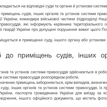
кладається на відповідні суди та органи й установи систем
 приміщень судів, інших органів та установ системи прав
ї України, командира військової частини (підрозділу) Наці
правосуддя, які інформують керівника територіального о
ьної гвардії України про допущені порушення вимог цього 
іщується в приміщенні суду, іншого органу або установи
б до приміщень судів, інших о
ганів та установ системи правосуддя здійснюється в робо
ви системи правосуддя розпорядком роботи.
зазначених приміщень забороняється, крім випадків, визна
о суду, інших органів та установ системи правосуддя, їх 
країни, паспорта громадянина України для виїзду за ко
свідчення, іншого офіційного документа, що містить фот