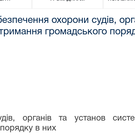
езпечення охорони судів, орг
дтримання громадського поряд
удів, органів та установ сист
порядку в них