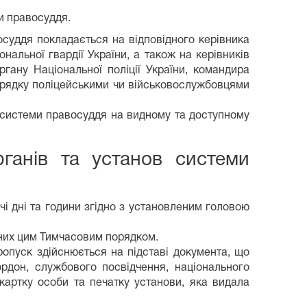
и правосуддя.
осуддя покладається на відповідного керівника
ональної гвардії України, а також на керівників
ргану Національної поліції України, командира
Порядку поліцейськими чи військовослужбовцями
 системи правосуддя на видному та доступному
рганів та установ системи
чі дні та години згідно з установленим головою
чених цим Тимчасовим порядком.
пропуск здійснюється на підставі документа, що
рдон, службового посвідчення, національного
окартку особи та печатку установи, яка видала