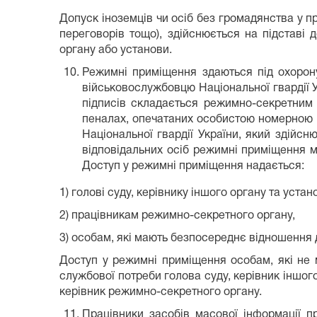
Допуск іноземців чи осіб без громадянства у п
переговорів тощо), здійснюється на підставі 
органу або установи.
Режимні приміщення здаються під охорону
військовослужбовцю Національної гвардії У
підписів складається режимно-секретним
пеналах, опечатаних особистою номерною 
Національної гвардії України, який здійсн
відповідальних осіб режимні приміщення м
Доступ у режимні приміщення надається:
1) голові суду, керівнику іншого органу та уста
2) працівникам режимно-секретного органу,
3) особам, які мають безпосереднє відношення 
Доступ у режимні приміщення особам, які не 
службової потреби голова суду, керівник іншог
керівник режимно-секретного органу.
Працівники засобів масової інформації п