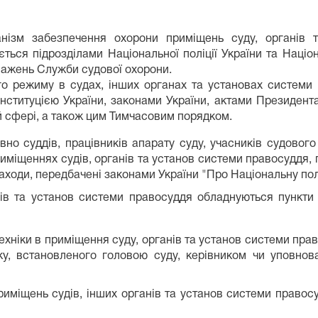
ізм забезпечення охорони приміщень суду, органів т
ться підрозділами Національної поліції України та Націон
важень Служби судової охорони.
го режиму в судах, інших органах та установах системи 
нституцією України, законами України, актами Президента
 сфері, а також цим Тимчасовим порядком.
но суддів, працівників апарату суду, учасників судового 
иміщеннях судів, органів та установ системи правосуддя, 
заходи, передбачені законами України "Про Національну пол
нів та установ системи правосуддя обладнуються пункти
ехніки в приміщення суду, органів та установ системи пра
ку, встановленого головою суду, керівником чи уповн
риміщень судів, інших органів та установ системи правос