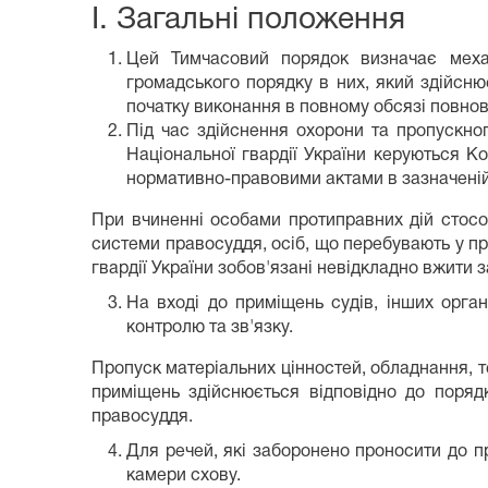
I. Загальні положення
Цей Тимчасовий порядок визначає механ
громадського порядку в них, який здійснює
початку виконання в повному обсязі повно
Під час здійснення охорони та пропускно
Національної гвардії України керуються Ко
нормативно-правовими актами в зазначеній
При вчиненні особами протиправних дій стосов
системи правосуддя, осіб, що перебувають у пр
гвардії України зобов'язані невідкладно вжити 
На вході до приміщень судів, інших орга
контролю та зв'язку.
Пропуск матеріальних цінностей, обладнання, т
приміщень здійснюється відповідно до поряд
правосуддя.
Для речей, які заборонено проносити до п
камери схову.