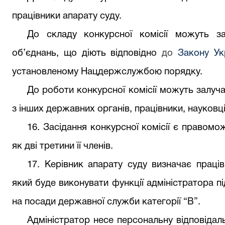
працівники апарату суду.
До складу конкурсної комісії можуть з
об’єднань, що діють відповідно
до
Закону Ук
установленому Нацдержслужбою порядку.
До роботи конкурсної комісії можуть залуча
з інших державних органів, працівники, науковці
16. Засідання конкурсної комісії є правом
як дві третини її членів.
17.
Керівник
апарату суду
визначає праців
як
ий
буде виконувати функції адміністратора п
на посади державної служби категорі
ї
“В”.
Адміністратор несе персональну відповідал