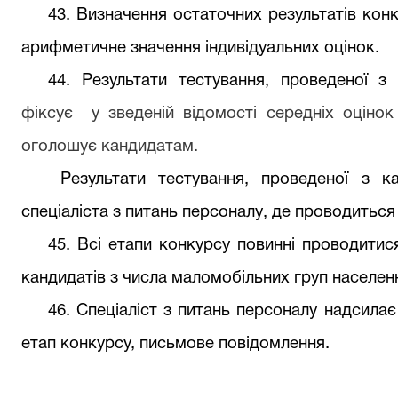
43
. Визначення остаточних результатів кон
арифметичне значення індивідуальних оцінок.
44. Результати тестування, проведеної з
фіксує
у зведеній відомості середніх оціно
оголошує кандидатам.
Результати тестування, проведеної з к
спеціаліста з питань персоналу
, де проводиться
45
. Всі етапи конкурсу повинні проводитис
кандидатів з числа маломобільних груп населен
46
. С
пеціаліст з питань персоналу
надсила
є
етап конкурсу, письмове повідомлення.