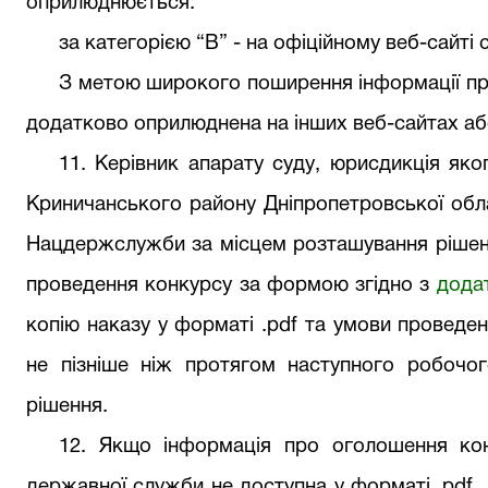
оприлюднюється:
за категорі
єю
“В” - на офіційн
ому
веб-сайт
і
З метою широкого поширення інформації пр
додатково оприлюднена на інших веб-сайтах або
11.
К
ерівник
апарату суду
, юрисдикція як
Криничанського району Дніпропетровської обл
Нацдержслужби за місцем розташування рішен
проведення конкурсу за формою згідно з
дода
копію наказу у форматі .pdf та умови проведен
не пізніше ніж протягом наступного робочог
рішення.
12. Якщо інформація про оголошення кон
державної служби не доступна у форматі .pdf, 