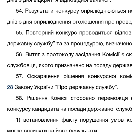
днів з дня відкриття відповідної вакансії.
54
. Результати конкурсу оприлюднюються не
днів з дня оприлюднення оголошення про прове
55
. Повторний конкурс проводиться відпов
державну службу” та за процедурою, визначен
56
. Витяг з протоколу засідання Комісії є
службовця, якого призначено на посаду держав
57
. Оскарження рішення конкурсної коміс
28
Закону України “Про державну службу”.
58
. Рішення Комісії стосовно переможця 
конкурсу кандидата на посади державної служби
1) встановлення факту порушення умов ко
могло вплинути на його результати;