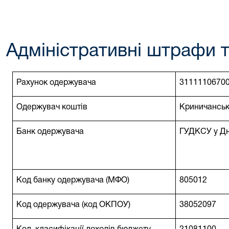
Адміністративні штрафи та
Рахунок
одержувача
31
11110670
Одержувач коштів
Криничанськ
Банк
одержувача
ГУДК
С
У у Д
Код банку одержувача (
МФО
)
805012
Код одержувача (к
од
ОК
ПОУ
)
38052097