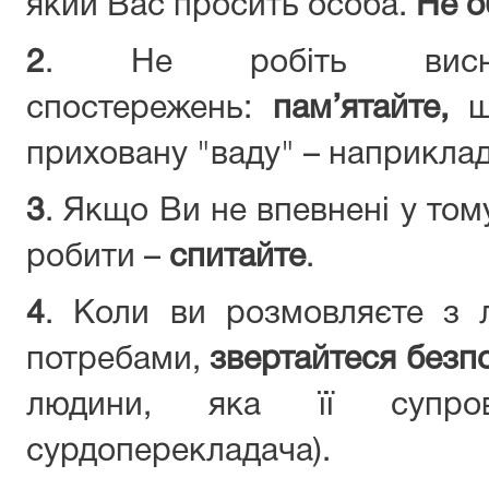
який Вас просить особа.
Не о
2
. Не робіть висн
спостережень:
пам’ятайте,
що
приховану "ваду" – наприклад,
3
. Якщо Ви не впевнені у том
робити –
спитайте
.
4
. Коли ви розмовляєте з
потребами,
звертайтеся безп
людини, яка її супро
сурдоперекладача).