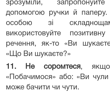
зрозуміли, запропонуйт
допомогою ручки й паперу.
особою зі складноща
використовуйте позитивн
речення, як-то «Ви шукаєт
«Що Ви шукаєте?»
11. Не соромтеся
, якщо
«Побачимося» або: «Ви чули 
може бачити чи чути.