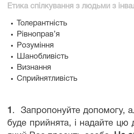
Етика спілкування з людьми з інва
Толерантність
Рівноправ’я
Розуміння
Шанобливість
Визнання
Сприйнятливість
1
. Запропонуйте допомогу, а
буде прийнята, і надайте цю 