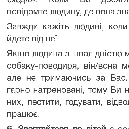
сходів
». Коли Ви досягли
повідомте людину, де вона зн
Завжди кажіть людині, коли
йдете від неї
Якщо людина з інвалідністю 
собаку-поводиря, він/вона 
але не тримаючись за Вас.
гарно натреновані, тому Ви 
них, пестити, годувати, відв
працює.