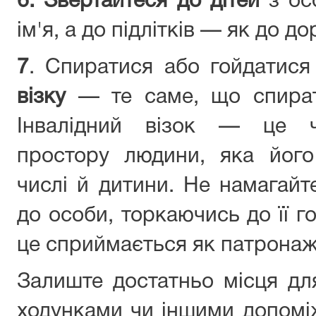
6.
Звертайтеся до дітей
з ос
ім'я, а до підлітків — як до д
7
. Спиратися або гойдатис
візку
— те саме, що спират
Інвалідний візок — це ч
простору людини, яка його
числі й дитини. Не намагайт
до особи, торкаючись до її г
це сприймається як патронаж
Залиште достатньо місця для
ходунками чи іншими допомі